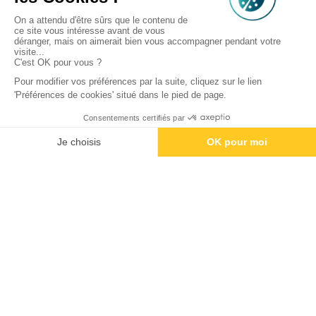
CAMPING AVEYRON
Offre spéciale “Dimanche en plus” -
Camping Sunêlia La Source
Du 19 juin au 28 juin & du 3 septembre
au 13 septembre
Réserver un séjour dans ce camping
Et si votre week-end durait vraiment tout le week-
end ?
Quand on s’offre une parenthèse nature à
Thérondels, au cœur de l’Aubrac, on a envie de
ralentir, respirer et profiter jusqu’à la dernière minute.
Pourtant, le dimanche arrive souvent trop vite…
Avec notre avantage “Dimanche en plus
”
, vivez votre
séjour sans contrainte et sans supplément !