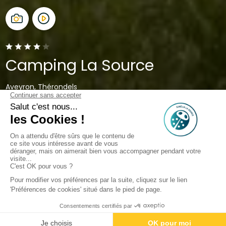
Camping La Source
Aveyron, Thérondels
Open van
19 juni 2026
Tot
13 september 2026
Terug
Accommodatie Sunêlia Bâteau
de Robinson
van Camping La Source
Boek
Niet beschikbaar op deze data