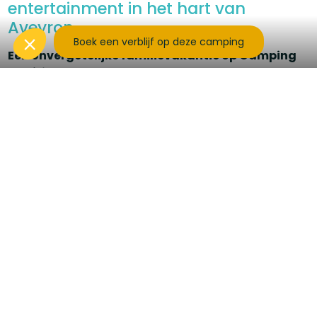
entertainment in het hart van
Aveyron
Boek een verblijf op deze camping
Een onvergetelijke familievakantie op Camping
Sunêlia La Source!
Wat als u de Aveyron kiest als bestemming voor uw
volgende gezinsvakantie? Tussen
ongerepte natuur
,
gevarieerd amusement en momenten van
ontspanning, belooft camping
Sunêlia La Source
,
4-
sterrencamping
, een verblijf rijk aan plezier en
gezelligheid!
Een zomer van ontspanning en plezier:
Omdat de zomer is gemaakt voor rust en plezier,
heeft ons
entertainmentteam een compleet en
dynamisch programma
voorbereid dat geschikt is
voor het hele gezin:
Feestelijke avonden
: Dans tot het einde van