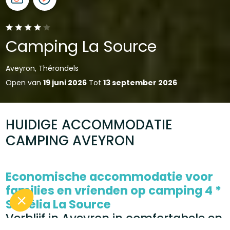
Camping La Source
Aveyron, Thérondels
Open van
19 juni 2026
Tot
13 september 2026
HUIDIGE ACCOMMODATIE
CAMPING AVEYRON
Economische accommodatie voor
families en vrienden op camping 4 *
Sunêlia La Source
Verblijf in Aveyron in comfortabele en