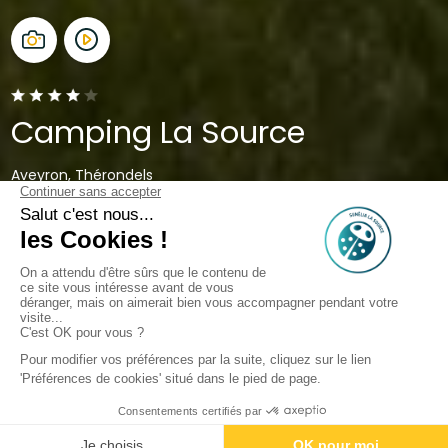
Camping La Source
Aveyron, Thérondels
Open van
19 juni 2026
Tot
13 september 2026
Terug
Accommodatie Sunêlia Confort
van Camping La Source
Boek
Niet beschikbaar op deze data