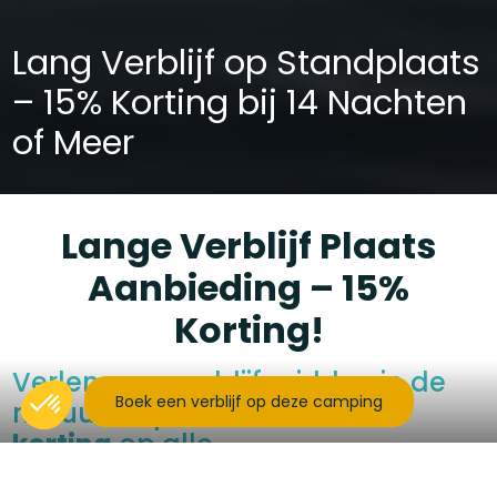
Lang Verblijf op Standplaats
– 15% Korting bij 14 Nachten
of Meer
Lange Verblijf Plaats
Aanbieding – 15%
Korting!
Verleng uw verblijf midden in de
Boek een verblijf op deze camping
natuur en profiteer van
15%
korting
op alle
standplaatsreserveringen bij