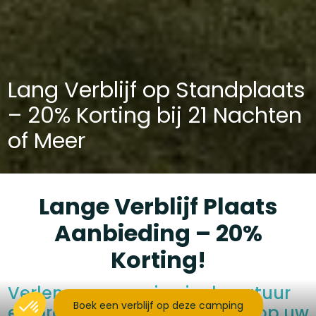
Lang Verblijf op Standplaats
– 20% Korting bij 21 Nachten
of Meer
Lange Verblijf Plaats
Aanbieding – 20%
Korting!
Verleng uw ervaring in de natuur
Boek een verblijf op deze camping
en profiteer van
20% korting
op uw