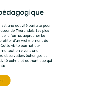
e pédagogique
est une activité parfaite pour
 autour de
Thérondels
. Les plus
 de la ferme, approcher les
 profiter d’un vrai moment de
 Cette visite permet aux
erme tout en vivant une
tre observation, échanges et
tivité calme et authentique qui
nts.
rir