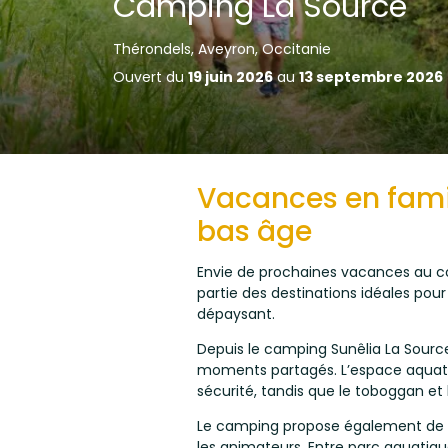
Camping La Source
Thérondels, Aveyron, Occitanie
Ouvert du
19 juin 2026
au
13 septembre 2026
Vacances en famil
bas âge
Envie de prochaines vacances au cœ
partie des destinations idéales pou
dépaysant.
Depuis le camping
Sunêlia La Sourc
moments partagés. L’espace aquati
sécurité, tandis que le toboggan et 
Le camping propose également de no
les animateurs. Entre parc aquatiqu