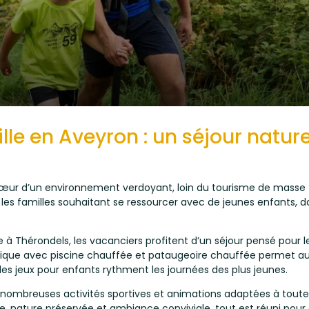
le en Aveyron : un séjour natur
ur d’un environnement verdoyant, loin du tourisme de masse ? 
r les familles souhaitant se ressourcer avec de jeunes enfants, 
e
à Thérondels, les vacanciers profitent d’un séjour pensé pour les
que avec piscine chauffée et pataugeoire chauffée permet au
les jeux pour enfants rythment les journées des plus jeunes.
mbreuses activités sportives et animations adaptées à toute l
e, nature préservée et ambiance conviviale, tout est réuni pour