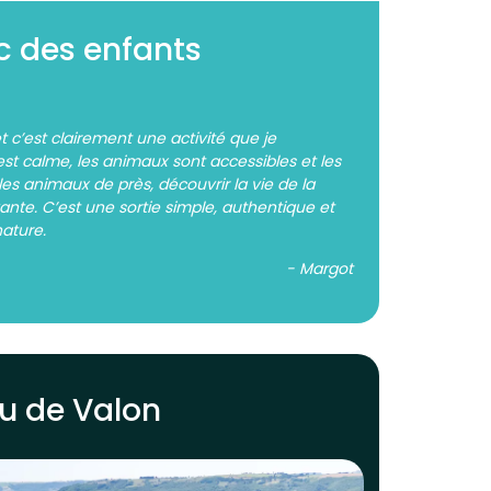
c des enfants
t c’est clairement une activité que je
t calme, les animaux sont accessibles et les
s animaux de près, découvrir la vie de la
vante. C’est une sortie simple, authentique et
ature.
- Margot
au de Valon