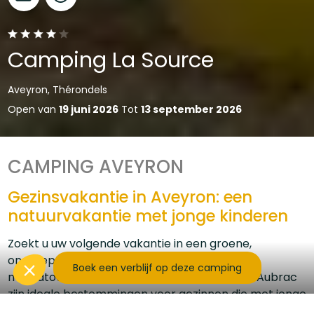
Camping La Source
Aveyron, Thérondels
Open van
19 juni 2026
Tot
13 september 2026
CAMPING AVEYRON
Gezinsvakantie in Aveyron: een
natuurvakantie met jonge kinderen
Zoekt u uw volgende vakantie in een groene,
ongerepte omgeving, ver weg van het
Boek een verblijf op deze camping
massatoerisme? Noord-Aveyron en de regio Aubrac
zijn ideale bestemmingen voor gezinnen die met jonge
kinderen willen ontspannen in een rustige, natuurlijke